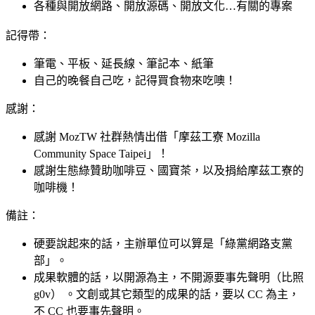
各種與開放網路、開放源碼、開放文化…有關的專案
記得帶：
筆電、平板、延長線、筆記本、紙筆
自己的晚餐自己吃，記得買食物來吃噢！
感謝：
感謝 MozTW 社群熱情出借「摩茲工寮 Mozilla
Community Space Taipei」！
感謝生態綠贊助咖啡豆、國寶茶，以及捐給摩茲工寮的
咖啡機！
備註：
硬要說起來的話，主辦單位可以算是「綠黨網路支黨
部」。
成果軟體的話，以開源為主，不開源要事先聲明（比照
g0v） 。文創或其它類型的成果的話，要以 CC 為主，
不 CC 也要事先聲明。