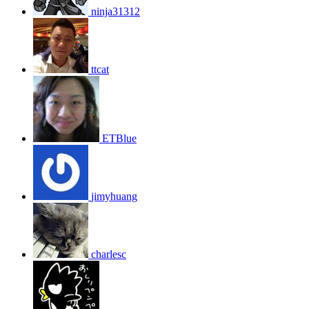
ninja31312
ttcat
ETBlue
jimyhuang
charlesc