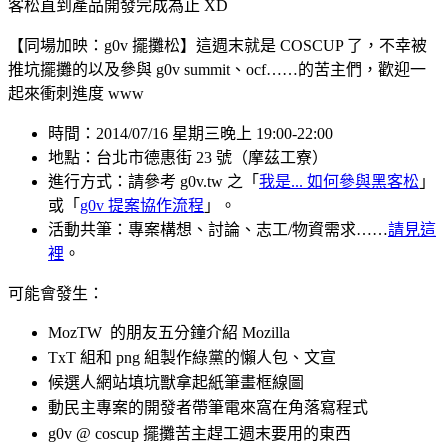
客松直到產品開發完成為止 XD
【同場加映：g0v 擺攤松】這週末就是 COSCUP 了，不幸被
推坑擺攤的以及參與 g0v summit、ocf……的苦主們，歡迎一
起來衝刺進度 www
時間：2014/07/16 星期三晚上 19:00-22:00
地點：台北市德惠街 23 號（摩茲工寮）
進行方式：請參考 g0v.tw 之「
我是... 如何參與黑客松
」
或「
g0v 提案協作流程
」。
活動共筆：專案構想、討論、志工/物資需求……
請見這
裡
。
可能會發生：
MozTW 的朋友五分鐘介紹 Mozilla
TxT 組和 png 組製作綠黨的懶人包、文宣
候選人網站填坑獸拿起紙筆畫框線圖
動民主專案的開發者帶筆電來窩在角落寫程式
g0v @ coscup 擺攤苦主趕工週末要用的東西