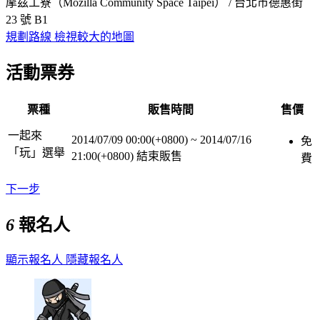
摩茲工寮（Mozilla Community Space Taipei） / 台北市德惠街
23 號 B1
規劃路線
檢視較大的地圖
活動票券
票種
販售時間
售價
一起來
2014/07/09 00:00(+0800)
~
2014/07/16
免
「玩」選舉
21:00(+0800)
結束販售
費
下一步
6
報名人
顯示報名人
隱藏報名人